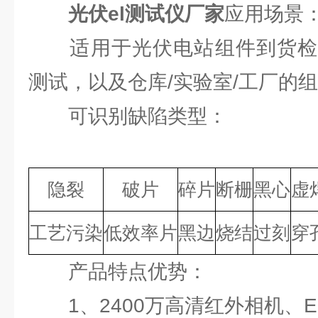
光伏el测试仪厂家
应用场景
适用于光伏电站组件到货检
测试，以及仓库/实验室/工厂的
可识别缺陷类型：
隐裂
破片
碎片
断栅
黑心
虚
工艺污染
低效率片
黑边
烧结
过刻
穿
产品特点优势：
1、2400万高清红外相机、E